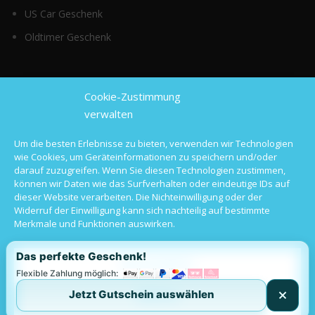
US Car Geschenk
Oldtimer Geschenk
Top Kategorien
Cookie-Zustimmung
verwalten
Sportwagen mieten
Um die besten Erlebnisse zu bieten, verwenden wir Technologien
wie Cookies, um Geräteinformationen zu speichern und/oder
Luxusauto mieten
darauf zuzugreifen. Wenn Sie diesen Technologien zustimmen,
können wir Daten wie das Surfverhalten oder eindeutige IDs auf
Hochzeitsauto mieten
dieser Website verarbeiten. Die Nichteinwilligung oder der
Widerruf der Einwilligung kann sich nachteilig auf bestimmte
Oldtimer mieten
Merkmale und Funktionen auswirken.
Langzeitmiete
Das perfekte Geschenk!
Alle akzeptieren
Flexible Zahlung möglich:
Jetzt Gutschein auswählen
Ablehnen