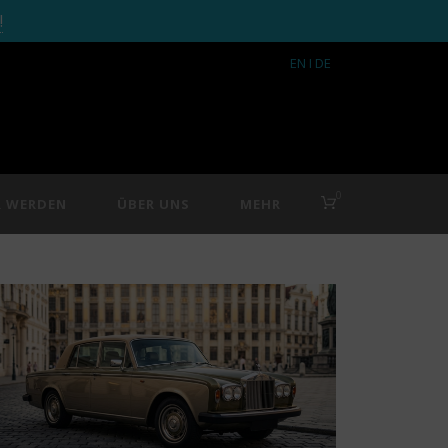
!
EN
I DE
0
R WERDEN
ÜBER UNS
MEHR