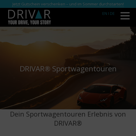
Jetzt Gutschein verschenken – und im Sommer durchstarten!
EN
I DE
DRIVAR® Sportwagentouren
Dein Sportwagentouren Erlebnis von
DRIVAR®