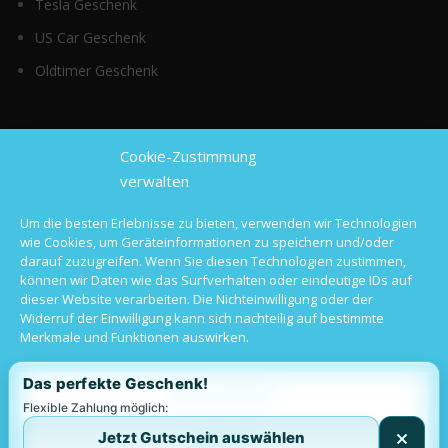
Tesla Geschenk
US Car Geschenk
Oldtimer Geschenk
Top Kategorien
Cookie-Zustimmung
verwalten
Sportwagen mieten
Um die besten Erlebnisse zu bieten, verwenden wir Technologien
wie Cookies, um Geräteinformationen zu speichern und/oder
Luxusauto mieten
darauf zuzugreifen. Wenn Sie diesen Technologien zustimmen,
können wir Daten wie das Surfverhalten oder eindeutige IDs auf
Hochzeitsauto mieten
dieser Website verarbeiten. Die Nichteinwilligung oder der
Widerruf der Einwilligung kann sich nachteilig auf bestimmte
Oldtimer mieten
Merkmale und Funktionen auswirken.
Langzeitmiete
Das perfekte Geschenk!
Alle akzeptieren
Flexible Zahlung möglich:
Jetzt Gutschein auswählen
Ablehnen