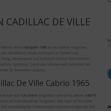
 CADILLAC DE VILLE
K
50
 Villemit seinen
Baujahr 1965
ist ein wahrer Hingucker.
 der Oberklasse, heute verkörpert er Freiheit und
– riesig, ultrabequem und technisch höchst fortschrittlich.
nächste Spritztour. Durch das schöne weiß bekommt der
erfekt für besondere Anlässe.
illac De Ville Cabrio 1965
r Hubraum auf
7,0 Litern
vergrößert und damit kamen
340 PS
utos ist man überall ein Hingucker. Das Auto ist für echte
A
 das amerikanische Traditionsauto und überzeugen Sie sich