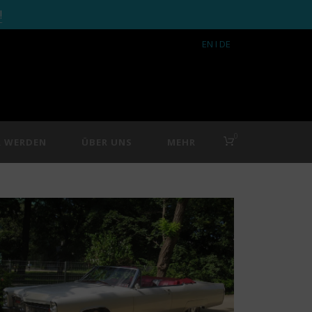
!
EN
I DE
0
R WERDEN
ÜBER UNS
MEHR