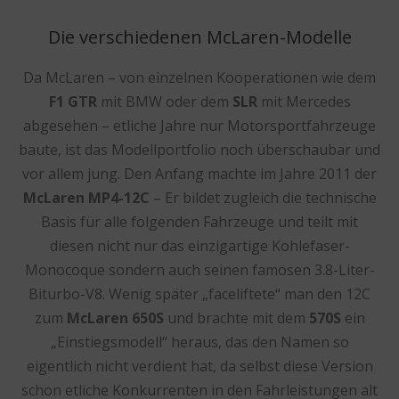
Die verschiedenen McLaren-Modelle
Da McLaren – von einzelnen Kooperationen wie dem
F1 GTR
mit BMW oder dem
SLR
mit Mercedes
abgesehen – etliche Jahre nur Motorsportfahrzeuge
baute, ist das Modellportfolio noch überschaubar und
vor allem jung. Den Anfang machte im Jahre 2011 der
McLaren MP4-12C
– Er bildet zugleich die technische
Basis für alle folgenden Fahrzeuge und teilt mit
diesen nicht nur das einzigartige Kohlefaser-
Monocoque sondern auch seinen famosen 3.8-Liter-
Biturbo-V8. Wenig später „faceliftete“ man den 12C
zum
McLaren 650S
und brachte mit dem
570S
ein
„Einstiegsmodell“ heraus, das den Namen so
eigentlich nicht verdient hat, da selbst diese Version
schon etliche Konkurrenten in den Fahrleistungen alt