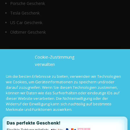
Porsche Geschenk
Tesla Geschenk
US Car Geschenk
Oldtimer Geschenk
Top Kategorien
Cookie-Zustimmung
verwalten
Sportwagen mieten
Um die besten Erlebnisse zu bieten, verwenden wir Technologien
wie Cookies, um Geräteinformationen zu speichern und/oder
Luxusauto mieten
darauf zuzugreifen. Wenn Sie diesen Technologien zustimmen,
können wir Daten wie das Surfverhalten oder eindeutige IDs auf
Hochzeitsauto mieten
dieser Website verarbeiten. Die Nichteinwilligung oder der
Widerruf der Einwilligung kann sich nachteilig auf bestimmte
Oldtimer mieten
Merkmale und Funktionen auswirken.
Langzeitmiete
Das perfekte Geschenk!
Alle akzeptieren
Flexible Zahlung möglich: