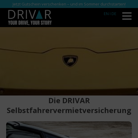
Jetzt Gutschein verschenken – und im Sommer durchstarten!
EN
I DE
Die DRIVAR
Selbstfahrervermietversicherung