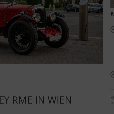
R
EY RME IN WIEN
K
10