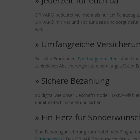
» Jederzeit für euch da
DRIVAR® bedeutet viel mehr als nur ein Fahrzeug zu
DRIVAR® mit Rat und Tat zur Seite und sorgt dafür, 
wird.
» Umfangreiche Versicheru
Bei allen Emotionen:
Sportwagen mieten
ist Vertra
zahlreichen Absicherungen zu einem ungetrübten Erl
» Sichere Bezahlung
So digital wie unser Geschäftsmodell: DRIVAR® bie
damit einfach, schnell und sicher
» Ein Herz für Sonderwünsc
Eine Fahrzeuganlieferung zum Hotel oder Flughafen?
Firmenevents?
Das DRIVAR Team macht fast alles m