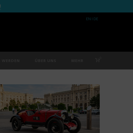
!
EN
I DE
0
R WERDEN
ÜBER UNS
MEHR