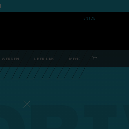
!
EN
I DE
0
R WERDEN
ÜBER UNS
MEHR