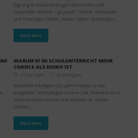
Eignung & Voraussetzungen Alpenrouten und
Fahrprofile: Welcher Typ passt? Technik, Reichweite
und Praxistipps Zahlen, Daten, Fakten Sportwagen...
Read More
ANS
WARUM KI IM SCHULUNTERRICHT MEHR
CHANCE ALS RISIKO IST
21 Dez. 2025
By
Paul Eggert
Künstliche Intelligenz (KI) gehört längst zu den
te
prägenden Technologien unserer Zeit. Während sie in
vielen Branchen bereits fest etabliert ist, stehen
Schulen...
Read More