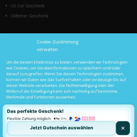
US Car Geschenk
Oldtimer Geschenk
Top Kategorien
Cookie-Zustimmung
verwalten
Sportwagen mieten
Um die besten Erlebnisse zu bieten, verwenden wir Technologien
wie Cookies, um Geräteinformationen zu speichern und/oder
Luxusauto mieten
darauf zuzugreifen. Wenn Sie diesen Technologien zustimmen,
können wir Daten wie das Surfverhalten oder eindeutige IDs auf
Hochzeitsauto mieten
dieser Website verarbeiten. Die Nichteinwilligung oder der
Widerruf der Einwilligung kann sich nachteilig auf bestimmte
Oldtimer mieten
Merkmale und Funktionen auswirken.
Langzeitmiete
Das perfekte Geschenk!
Alle akzeptieren
Flexible Zahlung möglich:
Jetzt Gutschein auswählen
Ablehnen