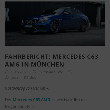
FAHRBERICHT: MERCEDES C63
AMG IN MÜNCHEN
19 Juli 2017
By
Phillipp Müller
0
Comment
Blog
Gastbeitrag von Usman A.
Der
Mercedes C63 AMG
ist wortwörtlich ein
fliegender Stern.