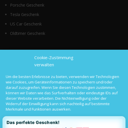
Porsche Geschenk
Tesla Geschenk
US Car Geschenk
Oldtimer Geschenk
Top Kategorien
Cookie-Zustimmung
verwalten
Sportwagen mieten
Um die besten Erlebnisse zu bieten, verwenden wir Technologien
wie Cookies, um Geräteinformationen zu speichern und/oder
Luxusauto mieten
darauf zuzugreifen. Wenn Sie diesen Technologien zustimmen,
können wir Daten wie das Surfverhalten oder eindeutige IDs auf
Hochzeitsauto mieten
dieser Website verarbeiten. Die Nichteinwilligung oder der
Widerruf der Einwilligung kann sich nachteilig auf bestimmte
Oldtimer mieten
Merkmale und Funktionen auswirken.
Langzeitmiete
Das perfekte Geschenk!
Alle akzeptieren