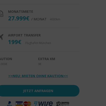
MONATSMIETE
27.999€
/ MONAT
4000km
AIRPORT TRANSFER
199€
Flughafen München
AUTION
EXTRA KM
.000€
9€
>>NEU: MIETEN OHNE KAUTION<<
JETZT ANFRAGEN