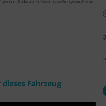
 genießen. Die lautstarke Klappenauspuffanlage passt da nur
K
20
 dieses Fahrzeug