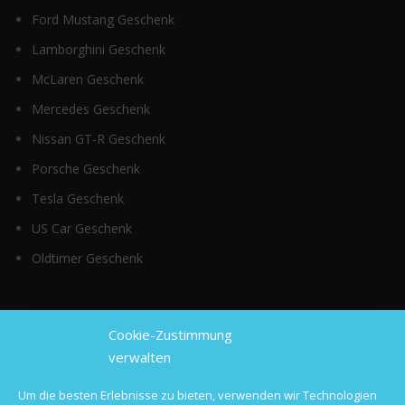
Ford Mustang Geschenk
Lamborghini Geschenk
McLaren Geschenk
Mercedes Geschenk
Nissan GT-R Geschenk
Porsche Geschenk
Tesla Geschenk
US Car Geschenk
Oldtimer Geschenk
Top Kategorien
Cookie-Zustimmung
verwalten
Sportwagen mieten
Um die besten Erlebnisse zu bieten, verwenden wir Technologien