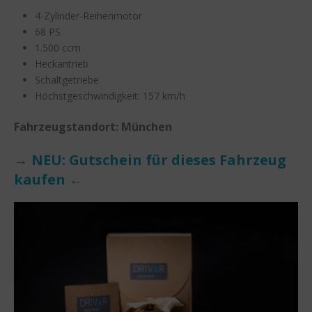
4-Zylinder-Reihenmotor
68 PS
1.500 ccm
Heckantrieb
Schaltgetriebe
Höchstgeschwindigkeit: 157 km/h
Fahrzeugstandort: München
→ NEU: Gutschein für dieses Fahrzeug
kaufen ←