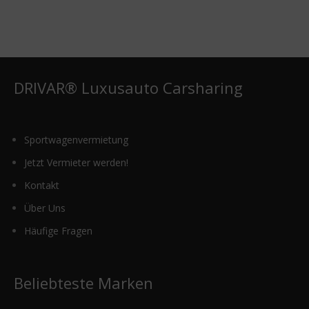
auf.
Die
Optionen
können
auf
der
DRIVAR® Luxusauto Carsharing
Produktseite
gewählt
werden
Sportwagenvermietung
Jetzt Vermieter werden!
Kontakt
Über Uns
Häufige Fragen
Beliebteste Marken