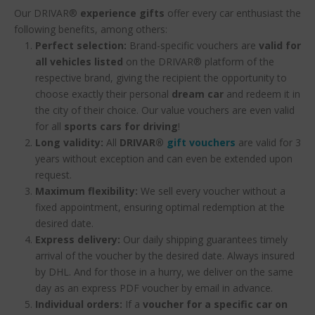
Our DRIVAR®
experience gifts
offer every car enthusiast the
following benefits, among others:
Perfect selection:
Brand-specific vouchers are
valid for
all vehicles listed
on the DRIVAR® platform of the
respective brand, giving the recipient the opportunity to
choose exactly their personal
dream car
and redeem it in
the city of their choice. Our value vouchers are even valid
for all
sports cars for driving
!
Long validity:
All
DRIVAR®
gift vouchers
are valid for 3
years without exception and can even be extended upon
request.
Maximum flexibility:
We sell every voucher without a
fixed appointment, ensuring optimal redemption at the
desired date.
Express delivery:
Our daily shipping guarantees timely
arrival of the voucher by the desired date. Always insured
by DHL. And for those in a hurry, we deliver on the same
day as an express PDF voucher by email in advance.
Individual orders:
If a
voucher for a specific car on