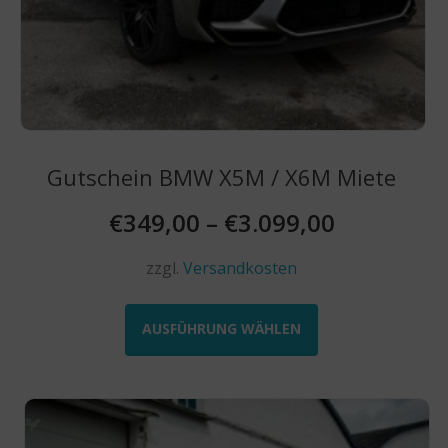
Gutschein BMW X5M / X6M Miete
€
349,00
–
€
3.099,00
zzgl.
Versandkosten
Dieses
Produkt
AUSFÜHRUNG WÄHLEN
weist
mehrere
Varianten
auf.
Die