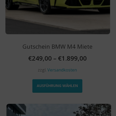
Gutschein BMW M4 Miete
€
249,00
–
€
1.899,00
zzgl.
Versandkosten
Dieses
Produkt
AUSFÜHRUNG WÄHLEN
weist
mehrere
Varianten
auf.
Die