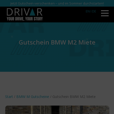
Jetzt Gutschein verschenken – und im Sommer durchstarten!
EN
I DE
Gutschein BMW M2 Miete
Start
/
BMW M Gutscheine
/ Gutschein BMW M2 Miete