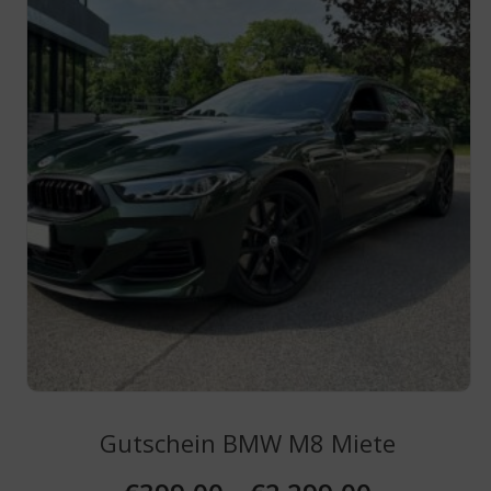
Optionen
können
auf
der
Produktseite
gewählt
werden
Gutschein BMW M8 Miete