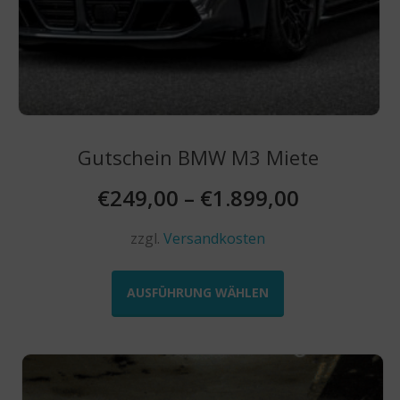
Gutschein BMW M3 Miete
€
249,00
–
€
1.899,00
zzgl.
Versandkosten
Dieses
Produkt
AUSFÜHRUNG WÄHLEN
weist
mehrere
Varianten
auf.
Die