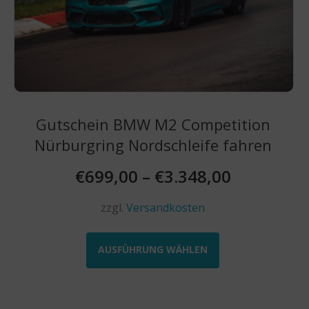
Gutschein BMW M2 Competition
Nürburgring Nordschleife fahren
€
699,00
–
€
3.348,00
zzgl.
Versandkosten
Dieses
Produkt
AUSFÜHRUNG WÄHLEN
weist
mehrere
Varianten