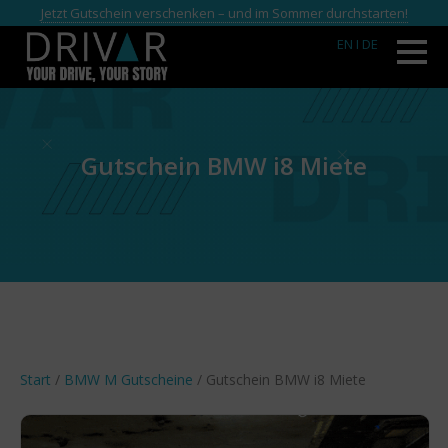
Jetzt Gutschein verschenken – und im Sommer durchstarten!
EN
I DE
Gutschein BMW i8 Miete
Start
/
BMW M Gutscheine
/ Gutschein BMW i8 Miete