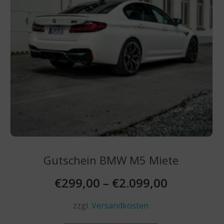
der
Produktseite
gewählt
werden
Gutschein BMW M5 Miete
€
299,00
–
€
2.099,00
zzgl.
Versandkosten
Dieses