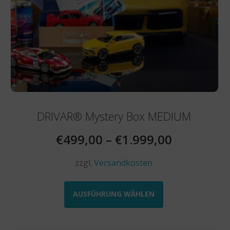
DRIVAR® Mystery Box MEDIUM
€
499,00
–
€
1.999,00
zzgl.
Versandkosten
Dieses
Produkt
AUSFÜHRUNG WÄHLEN
weist
mehrere
Varianten