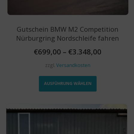
Gutschein BMW M2 Competition
Nürburgring Nordschleife fahren
€
699,00
–
€
3.348,00
zzgl.
Versandkosten
Dieses
Produkt
AUSFÜHRUNG WÄHLEN
weist
mehrere
Varianten
auf.
Die
Optionen
können