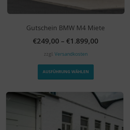
Gutschein BMW M4 Miete
€
249,00
–
€
1.899,00
zzgl.
Versandkosten
Dieses
Produkt
AUSFÜHRUNG WÄHLEN
weist
mehrere
Varianten
auf.
Die
Optionen
können
auf