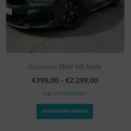
Gutschein BMW M8 Miete
€
399,00
–
€
2.299,00
zzgl.
Versandkosten
Dieses
Produkt
AUSFÜHRUNG WÄHLEN
weist
mehrere
Varianten