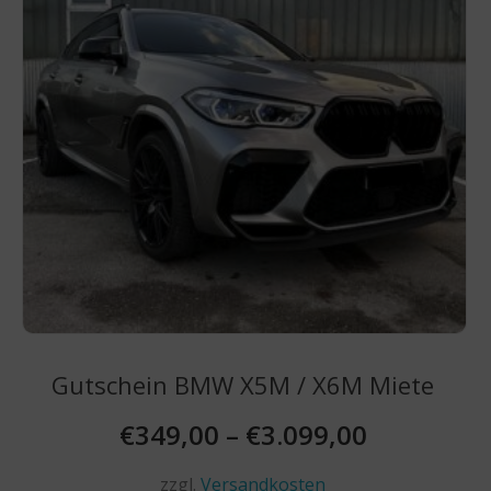
auf
der
Produktseite
gewählt
werden
Gutschein BMW X5M / X6M Miete
€
349,00
–
€
3.099,00
zzgl.
Versandkosten