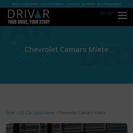
Jetzt Gutschein verschenken – und im Sommer durchstarten!
EN
I DE
Chevrolet Camaro Miete
Start
/
US Car Gutscheine
/ Chevrolet Camaro Miete