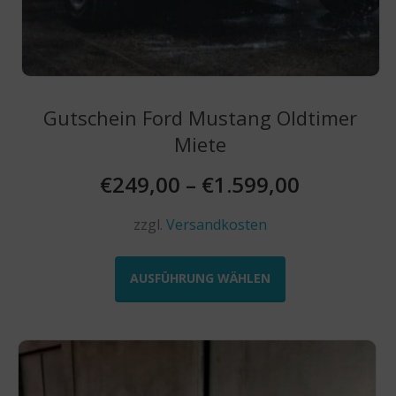
Gutschein Ford Mustang Oldtimer
Miete
€
249,00
–
€
1.599,00
zzgl.
Versandkosten
Dieses
Produkt
AUSFÜHRUNG WÄHLEN
weist
mehrere
Varianten
auf.
Die
Optionen