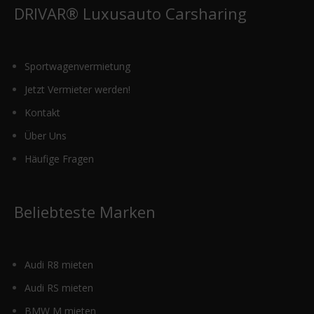
der
DRIVAR® Luxusauto Carsharing
Produktseite
gewählt
werden
Sportwagenvermietung
Jetzt Vermieter werden!
Kontakt
Über Uns
Häufige Fragen
Beliebteste Marken
Audi R8 mieten
Audi RS mieten
BMW M mieten