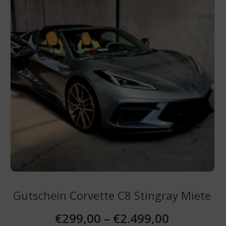
können
auf
der
Produktseite
gewählt
werden
Gutschein Corvette C8 Stingray Miete
€
299,00
–
€
2.499,00