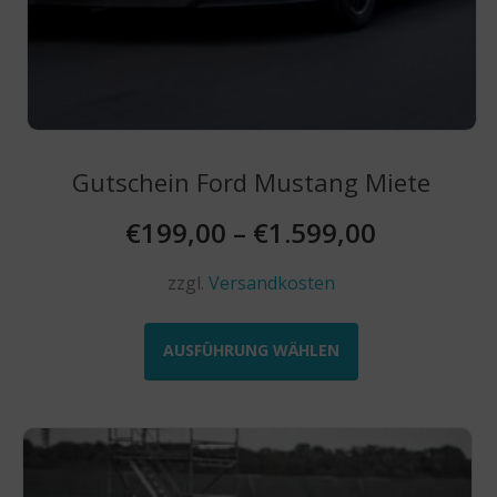
Gutschein Ford Mustang Miete
€
199,00
–
€
1.599,00
zzgl.
Versandkosten
Dieses
Produkt
AUSFÜHRUNG WÄHLEN
weist
mehrere
Varianten
auf.
Die