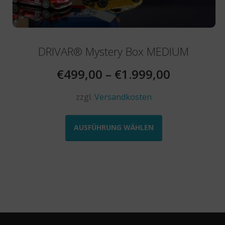
DRIVAR® Mystery Box MEDIUM
€
499,00
–
€
1.999,00
zzgl.
Versandkosten
Dieses
Produkt
AUSFÜHRUNG WÄHLEN
weist
mehrere
Varianten
auf.
Die
Optionen
können
auf