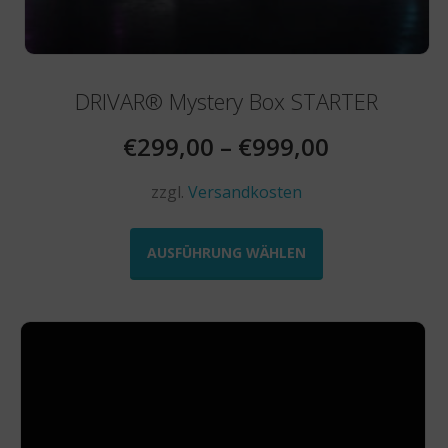
DRIVAR® Mystery Box STARTER
€
299,00
–
€
999,00
zzgl.
Versandkosten
Dieses
Produkt
AUSFÜHRUNG WÄHLEN
weist
mehrere
Varianten
auf.
Die
Optionen
können
auf