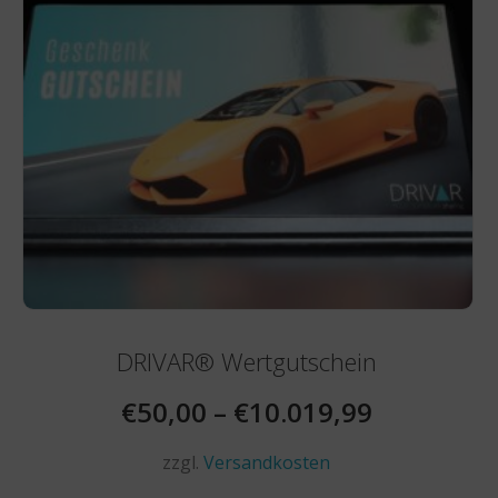
der
Produktseite
gewählt
werden
DRIVAR® Wertgutschein
€
50,00
–
€
10.019,99
zzgl.
Versandkosten