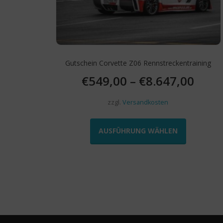
gewählt
werden
Gutschein Corvette Z06 Rennstreckentraining
€
549,00
–
€
8.647,00
zzgl.
Versandkosten
Dieses
Produkt
AUSFÜHRUNG WÄHLEN
weist
mehrere
Varianten
auf.
Die
Optionen
können
auf