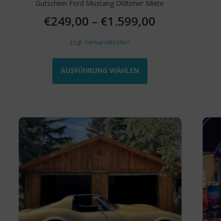
Gutschein Ford Mustang Oldtimer Miete
€
249,00
–
€
1.599,00
zzgl.
Versandkosten
Dieses
Produkt
AUSFÜHRUNG WÄHLEN
weist
mehrere
Varianten
auf.
Die
Optionen
können
auf
der
e
Produktseite
gewählt
werden