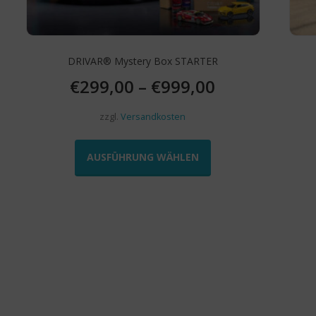
werden
DRIVAR® Mystery Box STARTER
€
299,00
–
€
999,00
zzgl.
Versandkosten
Dieses
Produkt
AUSFÜHRUNG WÄHLEN
weist
mehrere
Varianten
auf.
Die
Optionen
können
auf
der
e
Produktseite