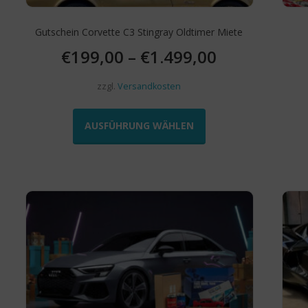
Gutschein Corvette C3 Stingray Oldtimer Miete
€
199,00
–
€
1.499,00
zzgl.
Versandkosten
Dieses
Produkt
AUSFÜHRUNG WÄHLEN
weist
mehrere
Varianten
auf.
Die
Optionen
können
auf
der
e
Produktseite
gewählt