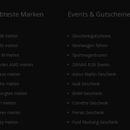
e
ebteste Marken
Events & Gutschein
R8 mieten
Geschenkgutscheine
RS mieten
Rennwagen fahren
M mieten
Sportwagentouren
edes AMG mieten
DRIVAR B2B Events
sse mieten
Aston Martin Geschenk
che mieten
Audi Geschenk
orghini mieten
BMW Geschenk
ri mieten
Corvette Geschenk
ren mieten
Ferrari Geschenk
ey mieten
Ford Mustang Geschenk