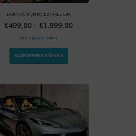
DRIVAR® Mystery Box MEDIUM
€
499,00
–
€
1.999,00
zzgl.
Versandkosten
Dieses
Produkt
AUSFÜHRUNG WÄHLEN
weist
mehrere
Varianten
auf.
Die
Optionen
können
auf
der
Produktseite
gewählt