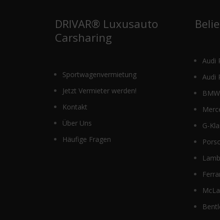
der
Produktseit
DRIVAR® Luxusauto
Beli
gewählt
Carsharing
werden
Audi 
Sportwagenvermietung
Audi 
Jetzt Vermieter werden!
BMW 
Kontakt
Merc
Über Uns
G-Kla
Häufige Fragen
Pors
Lamb
Ferra
McLa
Bentl