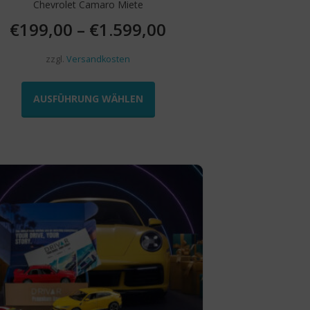
Chevrolet Camaro Miete
€
199,00
–
€
1.599,00
zzgl.
Versandkosten
Dieses
Produkt
AUSFÜHRUNG WÄHLEN
weist
mehrere
Varianten
auf.
Die
Optionen
können
auf
der
Produktseite
gewählt
werden