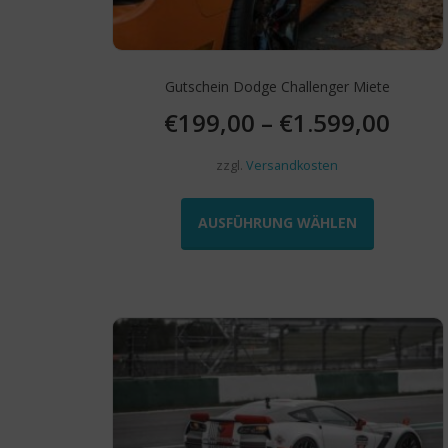
werden
Gutschein Dodge Challenger Miete
€
199,00
–
€
1.599,00
zzgl.
Versandkosten
Dieses
Produkt
AUSFÜHRUNG WÄHLEN
weist
mehrere
Varianten
auf.
Die
Optionen
können
auf
der
Produktseit