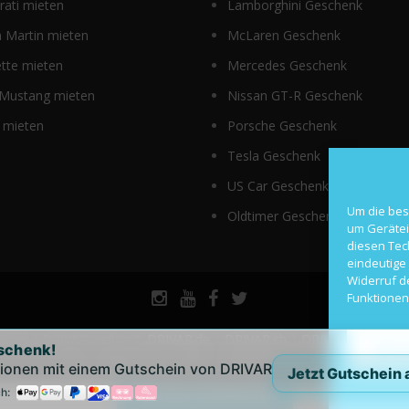
ati mieten
Lamborghini Geschenk
 Martin mieten
McLaren Geschenk
tte mieten
Mercedes Geschenk
 Mustang mieten
Nissan GT-R Geschenk
 mieten
Porsche Geschenk
Tesla Geschenk
US Car Geschenk
Um die bes
Oldtimer Geschenk
um Gerätei
diesen Tec
eindeutige 
Widerruf d
Funktionen
erved | DRIVAR weltweit:
DRIVAR.de
|
DRIVAR.ch
|
DRIVAR.at
|
DRIV
schenk!
Alle a
FAQ
|
Impressum
|
AGB
|
Datenschutzerklärung
ionen mit einem Gutschein von DRIVAR
Jetzt Gutschein
h:
VERTRAG WIDERRUFEN