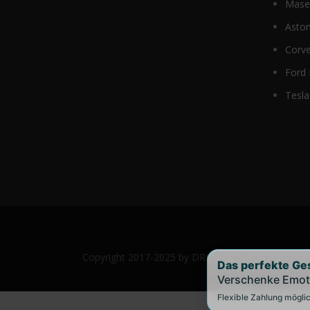
Maser
Aston
Corve
Ford
Tesla
Copyright 2017-2025 by DRIVAR® | All Rights Res
Das perfekte Ge
Verschenke Emot
Flexible Zahlung möglic