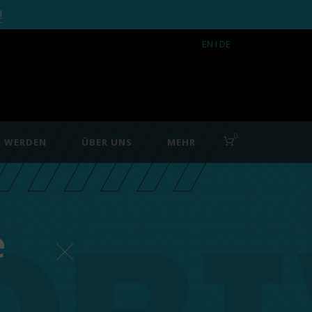
!
EN
I DE
0
R WERDEN
ÜBER UNS
MEHR
e