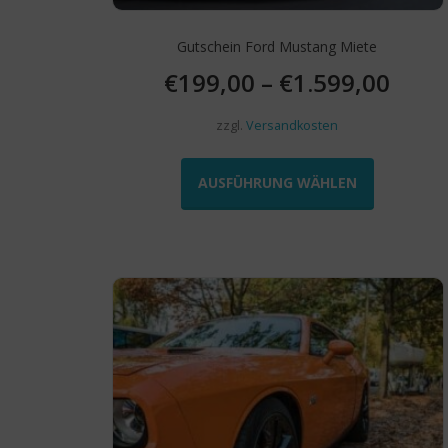
Gutschein Ford Mustang Miete
€
199,00
–
€
1.599,00
zzgl.
Versandkosten
Dieses
Produkt
AUSFÜHRUNG WÄHLEN
weist
mehrere
Varianten
auf.
Die
Optionen
können
auf
der
Produktseit
gewählt