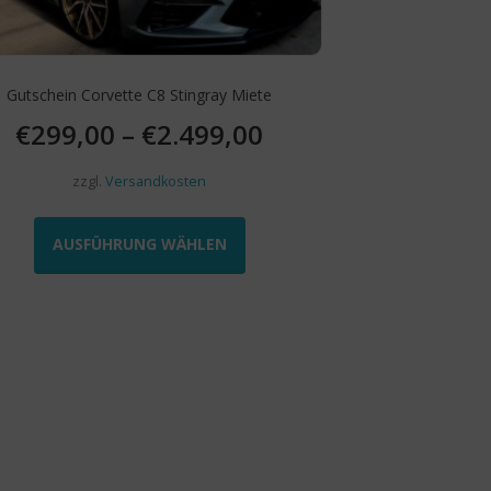
werden
Gutschein Corvette C8 Stingray Miete
€
299,00
–
€
2.499,00
zzgl.
Versandkosten
Dieses
Produkt
AUSFÜHRUNG WÄHLEN
weist
mehrere
Varianten
auf.
Die
Optionen
können
auf
der
Produktseite