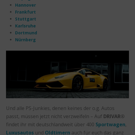
Hannover
Frankfurt
Stuttgart
Karlsruhe
Dortmund
Nürnberg
Und alle PS-Junkies, denen keines der o.g. Autos
passt, müssen jetzt nicht verzweifeln – Auf
DRIVAR®
findet ihr mit deutschlandweit über 400
Sportwagen
,
Luxusautos
und
Oldtimern
auch für euch das ganz