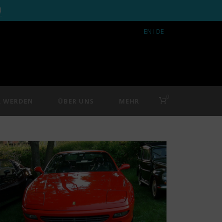
!
EN
I DE
0
R WERDEN
ÜBER UNS
MEHR