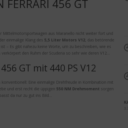
 FERRARI 456 GT
er Mittelmotorsportwagen aus Maranello nicht weiter fort und
 der einmalige Klang des
5,5 Liter Motors
V12
, das betörende
 ist – Es gibt nahezu keine Worte, um zu beschreiben, wie es
ts verkörpert den Ruhm der Scuderia so sehr wie deren V12…
 456 GT mit 440 PS V12
s konventionell: Eine einmalige Drehfreude in Kombination mit
ebe und erst recht die üppigen
550
NM Drehmoment
sorgen
passt da nur zu gut ins Bild…
K
3.