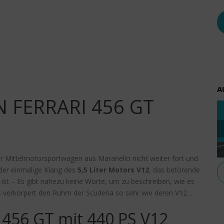
A
 FERRARI 456 GT
er Mittelmotorsportwagen aus Maranello nicht weiter fort und
 der einmalige Klang des
5,5 Liter Motors
V12
, das betörende
 ist – Es gibt nahezu keine Worte, um zu beschreiben, wie es
ts verkörpert den Ruhm der Scuderia so sehr wie deren V12…
 456 GT mit 440 PS V12