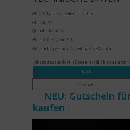
2,5-Liter-Fünfzylinder-Turbo
400 PS
Allradantrieb
0-100 km/h in 3,8s
Höchstgeschwindigkeit über 290 km/h
Fahrzeugstandort: Füssen nördlich von Innsb
Tarif
4 Stunden
→ NEU: Gutschein für
kaufen ←