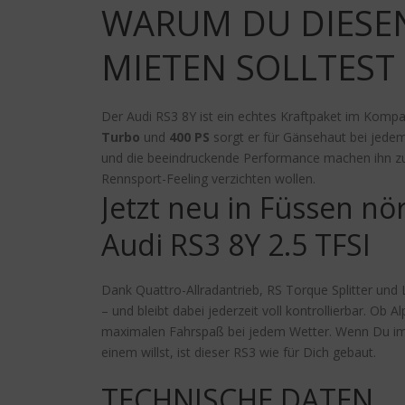
WARUM DU DIESEN 
MIETEN SOLLTEST
Der Audi RS3 8Y ist ein echtes Kraftpaket im Komp
Turbo
und
400 PS
sorgt er für Gänsehaut bei jede
und die beeindruckende Performance machen ihn zum 
Rennsport-Feeling verzichten wollen.
Jetzt neu in Füssen nö
Audi RS3 8Y 2.5 TFSI
Dank Quattro-Allradantrieb, RS Torque Splitter und 
– und bleibt dabei jederzeit voll kontrollierbar. Ob 
maximalen Fahrspaß bei jedem Wetter. Wenn Du im O
einem willst, ist dieser RS3 wie für Dich gebaut.
TECHNISCHE DATEN