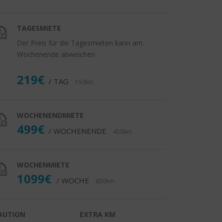
TAGESMIETE
Der Preis für die Tagesmieten kann am
Wochenende abweichen
219€
/ TAG
150km
WOCHENENDMIETE
499€
/ WOCHENENDE
450km
WOCHENMIETE
1099€
/ WOCHE
850km
AUTION
EXTRA KM