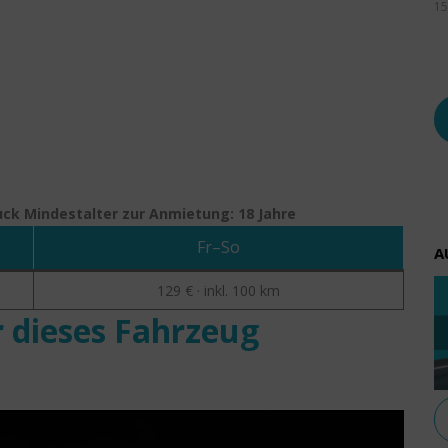
15
ruck
Mindestalter zur Anmietung: 18 Jahre
Fr–So
A
129 € · inkl. 100 km
 dieses Fahrzeug