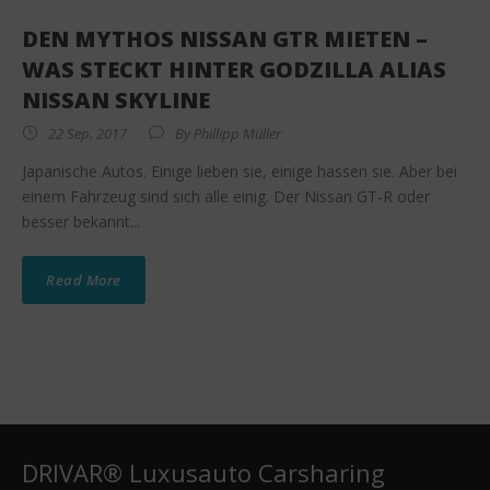
DEN MYTHOS NISSAN GTR MIETEN –
WAS STECKT HINTER GODZILLA ALIAS
NISSAN SKYLINE
22 Sep. 2017
By
Phillipp Müller
Japanische Autos. Einige lieben sie, einige hassen sie. Aber bei
einem Fahrzeug sind sich alle einig. Der Nissan GT-R oder
besser bekannt...
Read More
DRIVAR® Luxusauto Carsharing