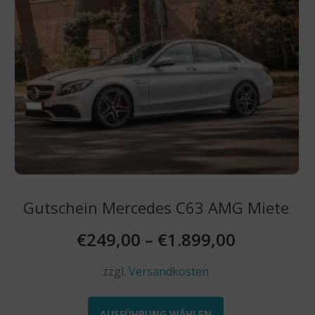
gewählt
werden
Gutschein Mercedes C63 AMG Miete
€
249,00
–
€
1.899,00
zzgl.
Versandkosten
Dieses
Produkt
AUSFÜHRUNG WÄHLEN