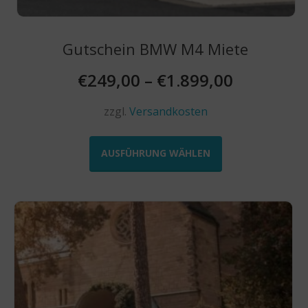
Gutschein BMW M4 Miete
€
249,00
–
€
1.899,00
zzgl.
Versandkosten
Dieses
Produkt
AUSFÜHRUNG WÄHLEN
weist
mehrere
Varianten
auf.
Die
Optionen
können
auf
der
Produktseite