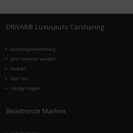
Optionen
können
auf
der
DRIVAR® Luxusauto Carsharing
Produktseite
gewählt
werden
Sportwagenvermietung
Jetzt Vermieter werden!
Kontakt
Über Uns
Häufige Fragen
Beliebteste Marken