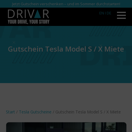
Jetzt Gutschein verschenken – und im Sommer durchstarten!
EN
I DE
Gutschein Tesla Model S / X Miete
Start
/
Tesla Gutscheine
/ Gutschein Tesla Model S / X Miete