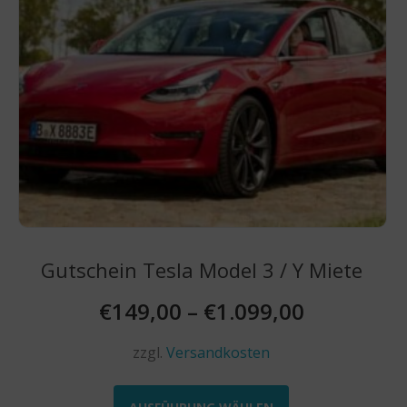
Produktseite
gewählt
werden
Gutschein Tesla Model 3 / Y Miete
€
149,00
–
€
1.099,00
zzgl.
Versandkosten
Dieses
Produkt