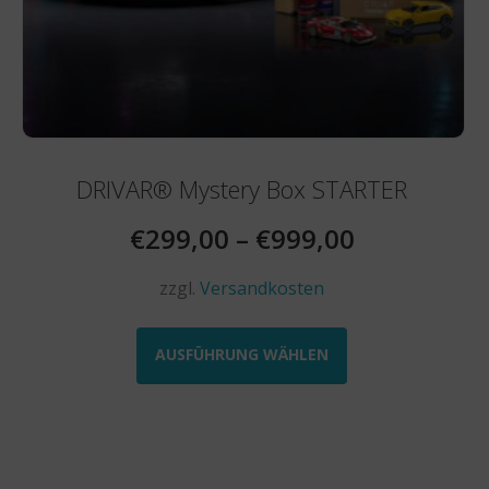
DRIVAR® Mystery Box STARTER
€
299,00
–
€
999,00
zzgl.
Versandkosten
Dieses
Produkt
AUSFÜHRUNG WÄHLEN
weist
mehrere
Varianten
auf.
Die