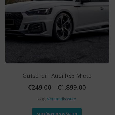
Gutschein Audi RS5 Miete
€
249,00
–
€
1.899,00
zzgl.
Versandkosten
Dieses
Produkt
AUSFÜHRUNG WÄHLEN