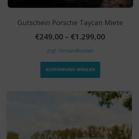
Gutschein Porsche Taycan Miete
€
249,00
–
€
1.299,00
zzgl.
Versandkosten
Dieses
Produkt
AUSFÜHRUNG WÄHLEN
weist
mehrere
Varianten
auf.
Die
Optionen
können
auf
der