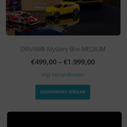
DRIVAR® Mystery Box MEDIUM
€
499,00
–
€
1.999,00
zzgl.
Versandkosten
Dieses
Produkt
AUSFÜHRUNG WÄHLEN
weist
mehrere
Varianten
auf.
Die