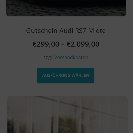
Gutschein Audi RS7 Miete
€
299,00
–
€
2.099,00
zzgl.
Versandkosten
Dieses
Produkt
AUSFÜHRUNG WÄHLEN
weist
mehrere
Varianten
auf.
Die
Optionen
können
auf