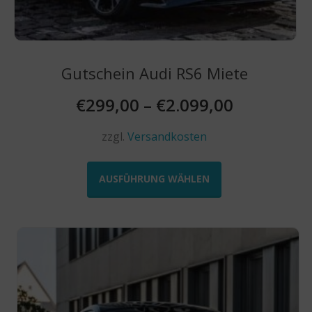
Gutschein Audi RS6 Miete
€
299,00
–
€
2.099,00
zzgl.
Versandkosten
Dieses
Produkt
AUSFÜHRUNG WÄHLEN
weist
mehrere
Varianten
auf.
Die
Optionen
können
auf