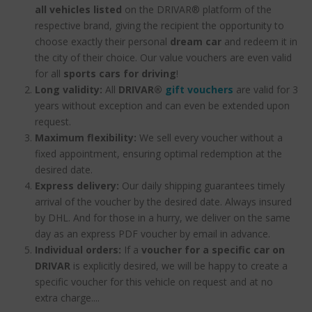
all vehicles listed
on the DRIVAR® platform of the
respective brand, giving the recipient the opportunity to
choose exactly their personal
dream car
and redeem it in
the city of their choice. Our value vouchers are even valid
for all
sports cars for driving
!
Long validity:
All
DRIVAR®
gift vouchers
are valid for 3
years without exception and can even be extended upon
request.
Maximum flexibility:
We sell every voucher without a
fixed appointment, ensuring optimal redemption at the
desired date.
Express delivery:
Our daily shipping guarantees timely
arrival of the voucher by the desired date. Always insured
by DHL. And for those in a hurry, we deliver on the same
day as an express PDF voucher by email in advance.
Individual orders:
If a
voucher for a specific car on
DRIVAR
is explicitly desired, we will be happy to create a
specific voucher for this vehicle on request and at no
extra charge....