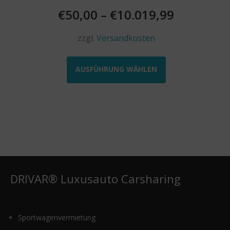
€
50,00
–
€
10.019,99
zzgl.
Versandkosten
Dieses
Produkt
AUSFÜHRUNG WÄHLEN
weist
mehrere
Varianten
auf.
Die
Optionen
können
auf
der
DRIVAR® Luxusauto Carsharing
Produktseite
gewählt
werden
Sportwagenvermietung