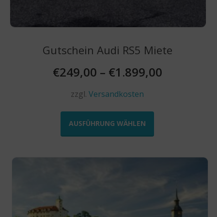
Gutschein Audi RS5 Miete
€
249,00
–
€
1.899,00
zzgl.
Versandkosten
Dieses
Produkt
AUSFÜHRUNG WÄHLEN
weist
mehrere
Varianten
auf.
Die
Optionen
können
auf