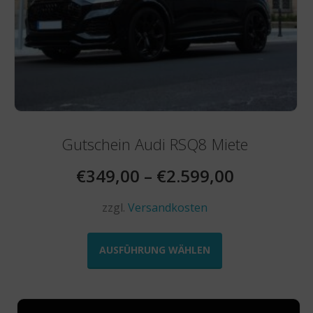
Gutschein Audi RSQ8 Miete
€
349,00
–
€
2.599,00
zzgl.
Versandkosten
Dieses
Produkt
AUSFÜHRUNG WÄHLEN
weist
mehrere
Varianten
auf.