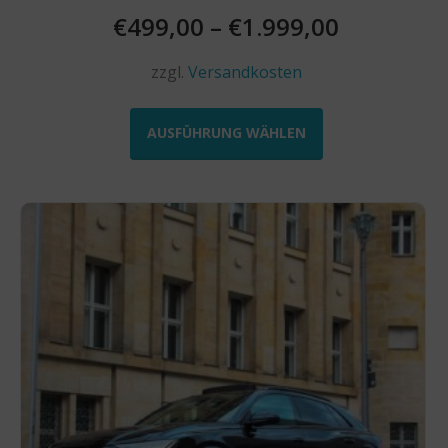
€
499,00
–
€
1.999,00
zzgl.
Versandkosten
Dieses
Produkt
AUSFÜHRUNG WÄHLEN
weist
mehrere
Varianten
auf.
Die
Optionen
können
auf
der
Produktseite
gewählt
werden