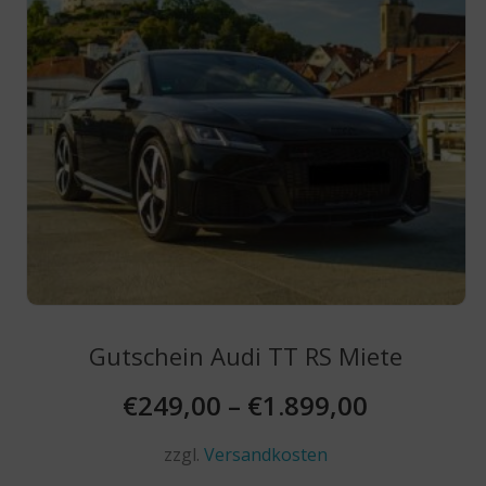
der
Produktseite
gewählt
werden
Gutschein Audi TT RS Miete
€
249,00
–
€
1.899,00
zzgl.
Versandkosten