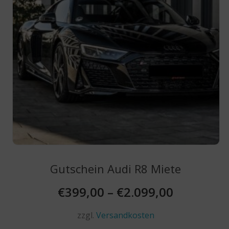
der
Produktseite
gewählt
werden
Gutschein Audi R8 Miete
€
399,00
–
€
2.099,00
zzgl.
Versandkosten