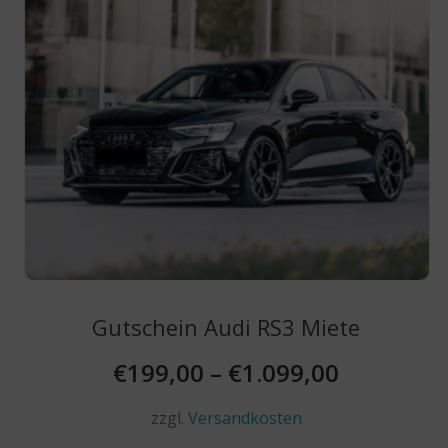
der
Produktseite
gewählt
werden
Gutschein Audi RS3 Miete
€
199,00
–
€
1.099,00
zzgl.
Versandkosten