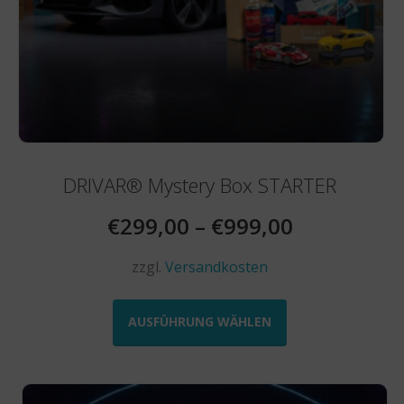
DRIVAR® Mystery Box STARTER
€
299,00
–
€
999,00
zzgl.
Versandkosten
Dieses
Produkt
AUSFÜHRUNG WÄHLEN
weist
mehrere
Varianten
auf.