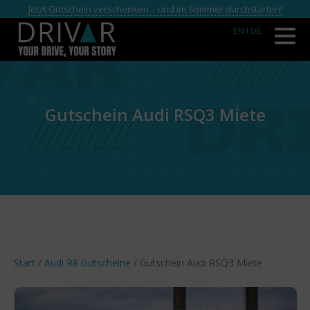
Jetzt Gutschein verschenken – und im Sommer durchstarten!
EN
I DE
Gutschein Audi RSQ3 Miete
Start
/
Audi R8 Gutscheine
/ Gutschein Audi RSQ3 Miete