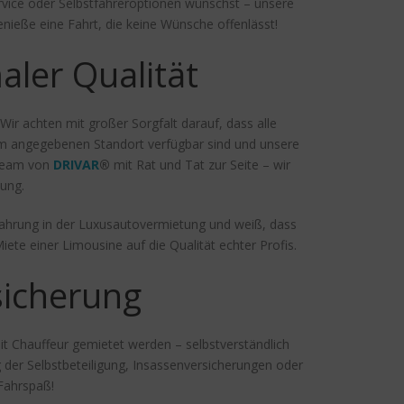
rvice oder Selbstfahreroptionen wünschst – unsere
nieße eine Fahrt, die keine Wünsche offenlässt!
ler Qualität
Wir achten mit großer Sorgfalt darauf, dass alle
 am angegebenen Standort verfügbar sind und unsere
 Team von
DRIVAR
®
mit Rat und Tat zur Seite – wir
tung.
fahrung in der Luxusautovermietung und weiß, dass
te einer Limousine auf die Qualität echter Profis.
sicherung
 mit Chauffeur gemietet werden – selbstverständlich
 der Selbstbeteiligung, Insassenversicherungen oder
Fahrspaß!