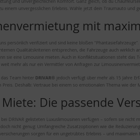
attung und unvergleichlichen Komfort. Ganz gleich, ob du Chauffeurse
u einem unvergesslichen Erlebnis. Wähle jetzt dein Traumauto und ge
nenvermietung mit maxima
ns persönlich verifiziert und sind keine bloßen “Phantasiefahrzeuge”. 
nternen Qualitätskriterien entsprechen, die Fahrzeuge auch wirklich
nn sie eine Limousine mieten. Auch in Konfliktsituationen steht das
 weit mehr als nur ein Vermittler von Anfragen zur Limousinenvermie
 – das Team hinter
DRIVAR®
jedoch verfügt über mehr als 15 Jahre Er
 Preis. Deshalb: Vertraue bei einem so emotionalen Thema wie der Mie
 Miete: Die passende Ver
lle bei DRIVAR gelisteten Luxuslimousinen verfügen – sofern sie nicht
edoch nicht genug: Umfangreiche Zusatzoptionen wie die Reduzierung
versicherungen sorgen für ein ungetrübtes Erlebnis – und maximalen 