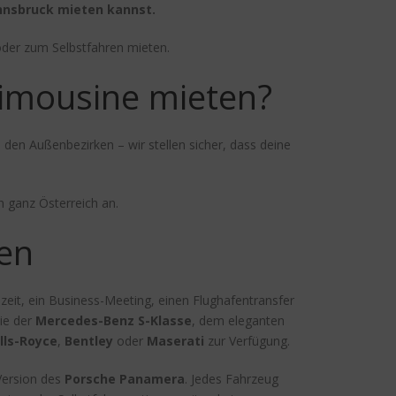
nnsbruck mieten kannst.
oder zum Selbstfahren mieten.
Limousine mieten?
 den Außenbezirken – wir stellen sicher, dass deine
 ganz Österreich an.
ten
zeit, ein Business-Meeting, einen Flughafentransfer
wie der
Mercedes-Benz S-Klasse
, dem eleganten
lls-Royce
,
Bentley
oder
Maserati
zur Verfügung.
Version des
Porsche Panamera
. Jedes Fahrzeug