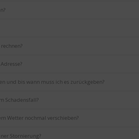
en?
 rechnen?
 Adresse?
en und bis wann muss ich es zurückgeben?
im Schadensfall?
tem Wetter nochmal verschieben?
iner Stornierung?