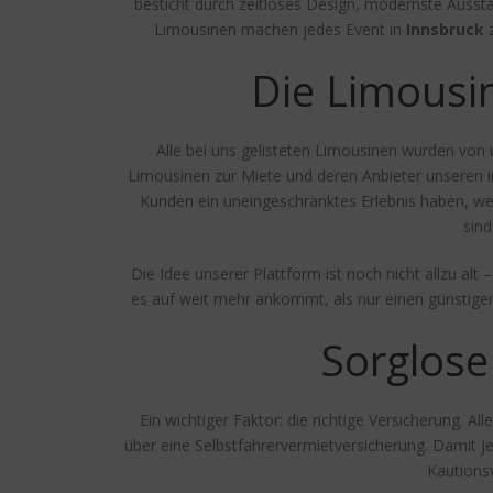
besticht durch zeitloses Design, modernste Ausst
Limousinen machen jedes Event in
Innsbruck
z
Die Limousi
Alle bei uns gelisteten Limousinen wurden von u
Limousinen zur Miete und deren Anbieter unseren i
Kunden ein uneingeschränktes Erlebnis haben, we
sind
Die Idee unserer Plattform ist noch nicht allzu alt
es auf weit mehr ankommt, als nur einen günstigen
Sorglose
Ein wichtiger Faktor: die richtige Versicherung. A
über eine Selbstfahrervermietversicherung. Damit j
Kautions