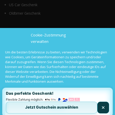
US Car Geschenk
Oldtimer Geschenk
Top Kategorien
Cookie-Zustimmung
verwalten
Sportwagen mieten
Um die besten Erlebnisse zu bieten, verwenden wir Technologien
wie Cookies, um Geräteinformationen zu speichern und/oder
Luxusauto mieten
darauf zuzugreifen. Wenn Sie diesen Technologien zustimmen,
können wir Daten wie das Surfverhalten oder eindeutige IDs auf
Hochzeitsauto mieten
dieser Website verarbeiten. Die Nichteinwilligung oder der
Widerruf der Einwilligung kann sich nachteilig auf bestimmte
Oldtimer mieten
Merkmale und Funktionen auswirken.
Langzeitmiete
Das perfekte Geschenk!
Alle akzeptieren
Flexible Zahlung möglich:
Jetzt Gutschein auswählen
Ablehnen