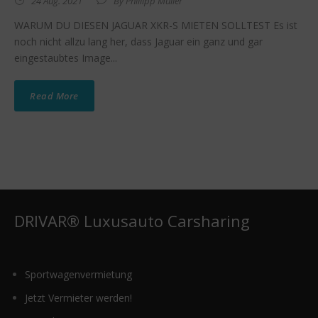
24 Aug. 2021
By
Phillipp Müller
WARUM DU DIESEN JAGUAR XKR-S MIETEN SOLLTEST Es ist
noch nicht allzu lang her, dass Jaguar ein ganz und gar
eingestaubtes Image...
Read More
DRIVAR® Luxusauto Carsharing
Sportwagenvermietung
Jetzt Vermieter werden!